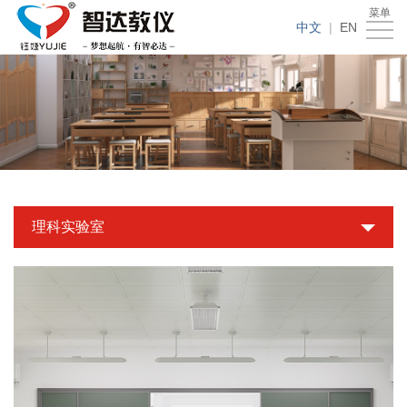
菜单
首
中文
|
EN
页
产
品
新
中
品
成
心
展
功
新
理科实验室
示
案
闻
关
例
动
于
联
态
智
系
达
我
们