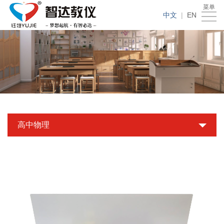
菜单
首
中文
|
EN
页
产
品
新
中
品
成
心
展
功
新
高中物理
示
案
闻
关
例
动
于
联
态
智
系
达
我
们