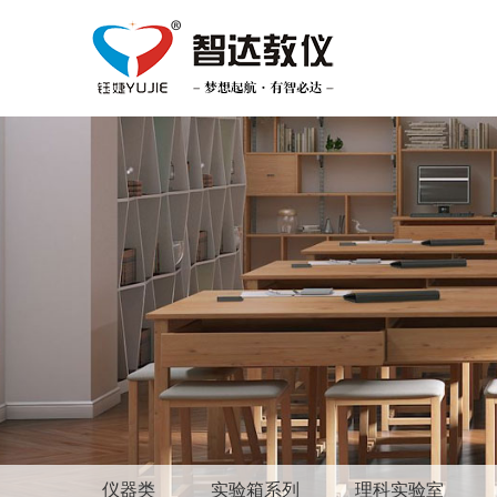
首
页
产
品
新
中
品
成
心
展
功
新
示
案
闻
关
例
动
于
联
态
智
系
达
我
们
仪器类
实验箱系列
理科实验室